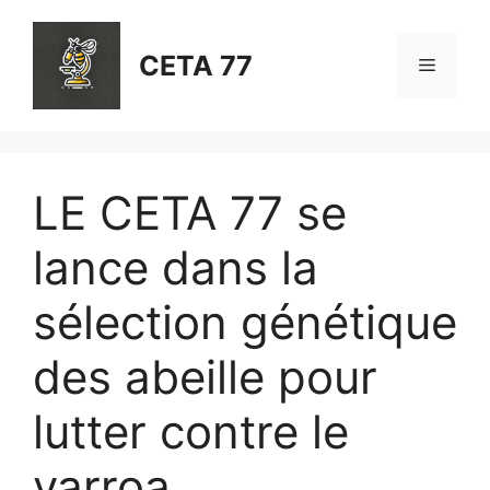
Aller
au
CETA 77
Menu
contenu
LE CETA 77 se
lance dans la
sélection génétique
des abeille pour
lutter contre le
varroa